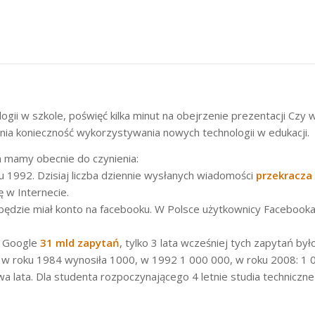
ii w szkole, poświęć kilka minut na obejrzenie prezentacji Czy wie
ia konieczność wykorzystywania nowych technologii w edukacji.
an mamy obecnie do czynienia:
 1992. Dzisiaj liczba dziennie wysłanych wiadomości
przekracza 
 w Internecie.
będzie miał konto na facebooku. W Polsce użytkownicy Facebook
ą Google
31 mld zapytań
, tylko 3 lata wcześniej tych zapytań był
u w roku 1984 wynosiła 1000, w 1992 1 000 000, w roku 2008: 1 
dwa lata. Dla studenta rozpoczynającego 4 letnie studia techniczn