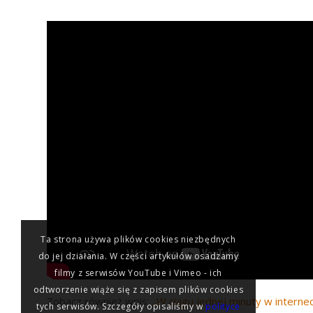
Ta strona używa plików cookies niezbędnych
do jej działania. W części artykułów osadzamy
filmy z serwisów YouTube i Vimeo - ich
odtworzenie wiąże się z zapisem plików cookies
Zobacz również wpis:
„W ciągu jednej minuty w internec
tych serwisów. Szczegóły opisaliśmy w
polityce