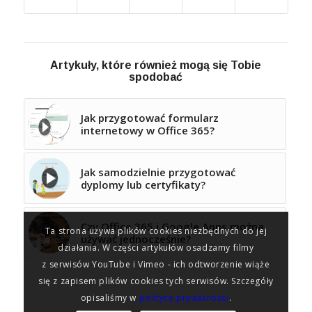
Artykuły, które również mogą się Tobie
spodobać
Jak przygotować formularz
internetowy w Office 365?
Jak samodzielnie przygotować
dyplomy lub certyfikaty?
Czy Office 365 i Google Apps można
Ta strona używa plików cookies niezbędnych do jej
używać jednocześnie?
działania. W części artykułów osadzamy filmy
z serwisów YouTube i Vimeo - ich odtworzenie wiąże
się z zapisem plików cookies tych serwisów. Szczegóły
opisaliśmy w
polityce prywatności
.