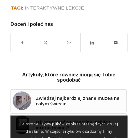
TAGI:
INTERAKTYWNE LEKCJE
Doceń i poleć nas
Artykuły, które również mogą się Tobie
spodobać
Zwiedzaj najbardziej znane muzea na
całym świecie.
Jak pracować na dowolnej tablicy
Ta strona używa plików cookies niezbędnych do jej
interaktywnej?
działania. W części artykułów osadzamy filmy