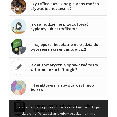
Czy Office 365 i Google Apps można
używać jednocześnie?
Jak samodzielnie przygotować
dyplomy lub certyfikaty?
4 najlepsze, bezpłatne narzędzia do
tworzenia screencastów cz.2
Jak automatycznie sprawdzać testy
w formularzach Google?
Interaktywne mapy starożytnego
świata
Jak pracować na dowolnej tablicy
Ta strona używa plików cookies niezbędnych do jej
interaktywnej?
działania. W części artykułów osadzamy filmy