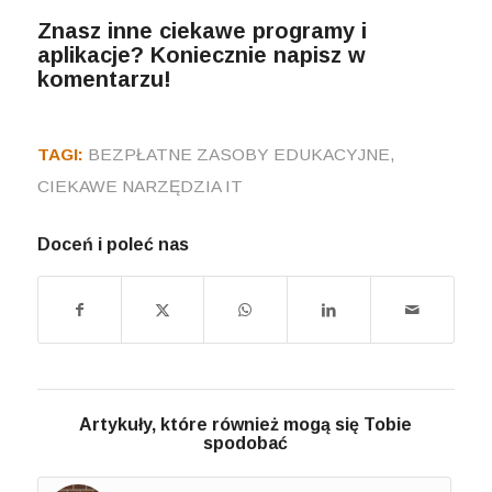
Znasz inne ciekawe programy i
aplikacje? Koniecznie napisz w
komentarzu!
TAGI:
BEZPŁATNE ZASOBY EDUKACYJNE
,
CIEKAWE NARZĘDZIA IT
Doceń i poleć nas
Artykuły, które również mogą się Tobie
spodobać